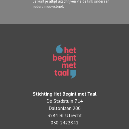
Je kunt je altijd uitschrijven via de link onderaan
iedere nieuwsbrief.
Stichting Het Begint met Taal
De Stadstuin 7.14
Daltonlaan 200
3584 BJ Utrecht
030-2422841