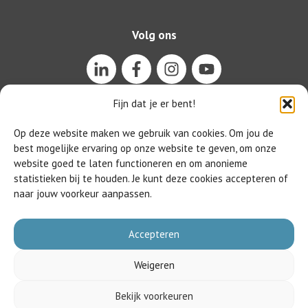
Volg ons
Fijn dat je er bent!
Op deze website maken we gebruik van cookies. Om jou de
best mogelijke ervaring op onze website te geven, om onze
website goed te laten functioneren en om anonieme
statistieken bij te houden. Je kunt deze cookies accepteren of
naar jouw voorkeur aanpassen.
Accepteren
Weigeren
HET BEGINT MET TAAL ©
2026
|
Privacyverklaring
|
Gedragscode
|
Bekijk voorkeuren
Aansluitvoorwaarden
|
Contact