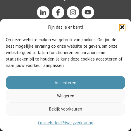
Fijn dat je er bent!
Op deze website maken we gebruik van cookies. Om jou de
best mogelijke ervaring op onze website te geven, om onze
website goed te laten functioneren en om anonieme
statistieken bij te houden. Je kunt deze cookies accepteren of
naar jouw voorkeur aanpassen.
Accepteren
Weigeren
HET BEGINT MET TAAL ©
2026
|
Privacyverklaring
|
Gedragscode
|
Bekijk voorkeuren
Aansluitvoorwaarden
|
Contact
Cookiebeleid
Privacyverklaring