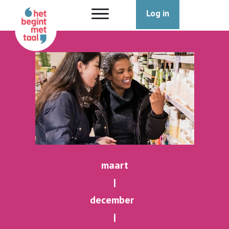
Log in
maart
|
december
|