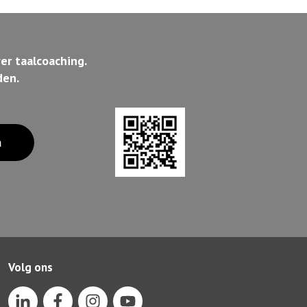
er taalcoaching.
den.
n
Volg ons