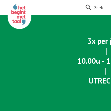
Zoek
3x per
|
10.00u - 
|
UTRE