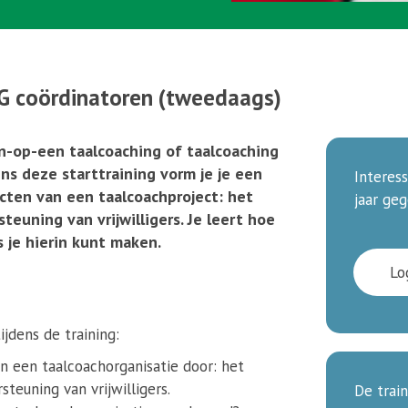
|
. . . . . . . . . . . . . . . . . . . . . . . . . . . . . . . . . . .
G coördinatoren (tweedaags)
en-op-een taalcoaching of taalcoaching
ns deze starttraining vorm je je een
Interes
ecten van een taalcoachproject: het
jaar geg
euning van vrijwilligers. Je leert hoe
 je hierin kunt maken.
Lo
dens de training:
 een taalcoachorganisatie door: het
teuning van vrijwilligers.
De trai