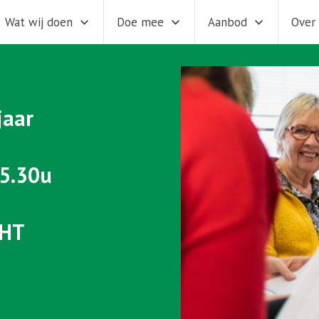
Wat wij doen
Doe mee
Aanbod
Over
jaar
15.30u
CHT