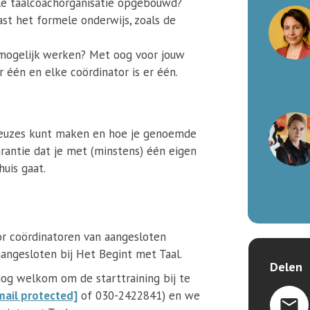
le taalcoachorganisatie opgebouwd?
ast het formele onderwijs, zoals de
 mogelijk werken? Met oog voor jouw
er één en elke coördinator is er één.
 keuzes kunt maken en hoe je genoemde
rantie dat je met (minstens) één eigen
uis gaat.
oor coördinatoren van aangesloten
aangesloten bij Het Begint met Taal.
Delen
lsnog welkom om de starttraining bij te
mail protected]
of 030-2422841) en we