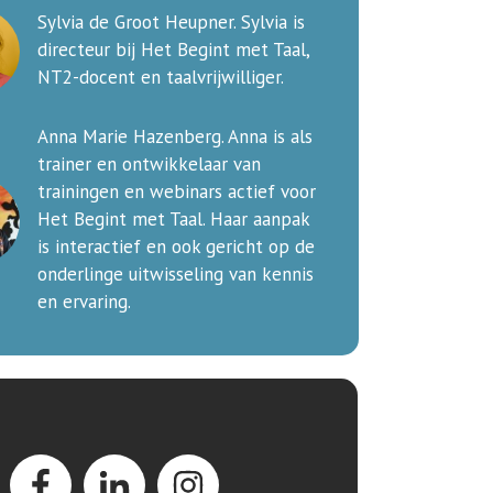
Sylvia de Groot Heupner. Sylvia is
directeur bij Het Begint met Taal,
NT2-docent en taalvrijwilliger.
Anna Marie Hazenberg. Anna is als
trainer en ontwikkelaar van
trainingen en webinars actief voor
Het Begint met Taal. Haar aanpak
is interactief en ook gericht op de
onderlinge uitwisseling van kennis
en ervaring.