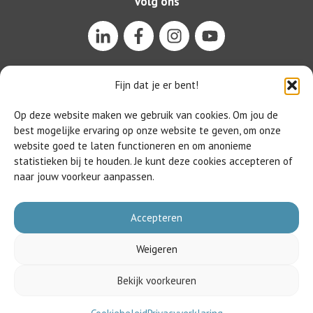
Volg ons
Fijn dat je er bent!
Op deze website maken we gebruik van cookies. Om jou de
best mogelijke ervaring op onze website te geven, om onze
website goed te laten functioneren en om anonieme
statistieken bij te houden. Je kunt deze cookies accepteren of
naar jouw voorkeur aanpassen.
Accepteren
HET BEGINT MET TAAL ©
2026
|
Weigeren
Privacyverklaring
|
Gedragscode
|
Aansluitvoorwaarden
|
Contact
Bekijk voorkeuren