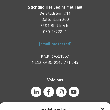
Stichting Het Begint met Taal
De Stadstuin 7.14
Daltonlaan 200
3584 BJ Utrecht
030-2422841
[email protected]
K.v.K. 34311837
NL12 RABO 0145 771 245
Volg ons
Fijn dat je er bent!