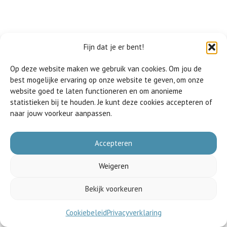
Fijn dat je er bent!
Helaas, je hebt geen toegang tot dit gedeelte van de
website.
Op deze website maken we gebruik van cookies. Om jou de
best mogelijke ervaring op onze website te geven, om onze
Gebruik je inloggegevens om toegang te krijgen tot je
website goed te laten functioneren en om anonieme
statistieken bij te houden. Je kunt deze cookies accepteren of
eigen extranet (rechts in de menubalk).
naar jouw voorkeur aanpassen.
Ben je taalvrijwilliger? Vraag de inloggegevens bij je
coördinator.
Accepteren
Weigeren
Bekijk voorkeuren
Cookiebeleid
Privacyverklaring